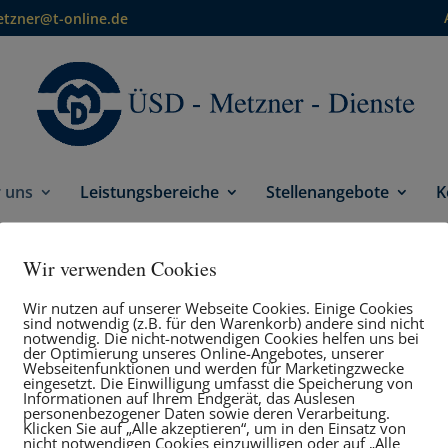
etzner@t-online.de
 uns
Leistungsbereiche
Stellenangebote
K
Wir verwenden Cookies
Wir nutzen auf unserer Webseite Cookies. Einige Cookies
sind notwendig (z.B. für den Warenkorb) andere sind nicht
notwendig. Die nicht-notwendigen Cookies helfen uns bei
der Optimierung unseres Online-Angebotes, unserer
Webseitenfunktionen und werden für Marketingzwecke
eingesetzt. Die Einwilligung umfasst die Speicherung von
Informationen auf Ihrem Endgerät, das Auslesen
erenzen, wo unsere Leistungsfähigkeit und Qualität 
personenbezogener Daten sowie deren Verarbeitung.
Klicken Sie auf „Alle akzeptieren“, um in den Einsatz von
nicht notwendigen Cookies einzuwilligen oder auf „Alle