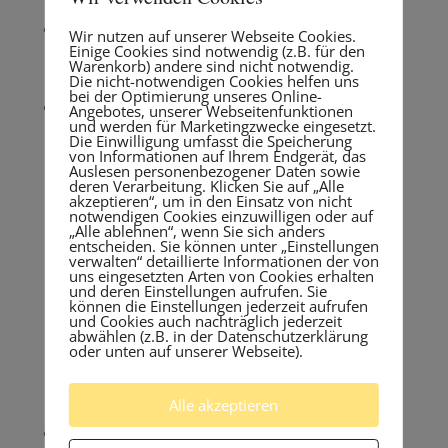
Ingenieur, Techniker oder Meister
abgeschlossene Ausbildung als
Wir nutzen auf unserer Webseite Cookies.
Einige Cookies sind notwendig (z.B. für den
Fachkraft für Arbeitssicherheit durch die
Warenkorb) andere sind nicht notwendig.
Berufsgenossenschaft
Die nicht-notwendigen Cookies helfen uns
bei der Optimierung unseres Online-
gesundheitliche Eignung gemäß
Angebotes, unserer Webseitenfunktionen
und werden für Marketingzwecke eingesetzt.
arbeitsmedizinischem Grundsatz:
Die Einwilligung umfasst die Speicherung
von Informationen auf Ihrem Endgerät, das
G 25 „Fahr-, Steuer- und
Auslesen personenbezogener Daten sowie
Überwachungstätigkeiten
deren Verarbeitung. Klicken Sie auf „Alle
akzeptieren“, um in den Einsatz von nicht
notwendigen Cookies einzuwilligen oder auf
„Alle ablehnen“, wenn Sie sich anders
entscheiden. Sie können unter „Einstellungen
verwalten“ detaillierte Informationen der von
uns eingesetzten Arten von Cookies erhalten
Aufgaben
und deren Einstellungen aufrufen. Sie
können die Einstellungen jederzeit aufrufen
und Cookies auch nachträglich jederzeit
Beratung und Unterstützung des
abwählen (z.B. in der Datenschutzerklärung
oder unten auf unserer Webseite).
Projektleiters in allen Belangen des
Gesundheits-, Arbeits- und Brandschutzes
Alle akzeptieren
bei der Erarbeitung des SiGe- Planes,