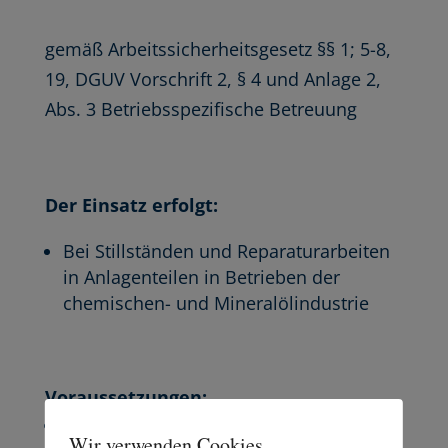
gemäß Arbeitssicherheitsgesetz §§ 1; 5-8,
19, DGUV Vorschrift 2, § 4 und Anlage 2,
Abs. 3 Betriebsspezifische Betreuung
Der Einsatz erfolgt:
Bei Stillständen und Reparaturarbeiten
in Anlagenteilen in Betrieben der
chemischen- und Mineralölindustrie
Voraussetzungen:
abgeschlossene Ausbildung als
Wir verwenden Cookies