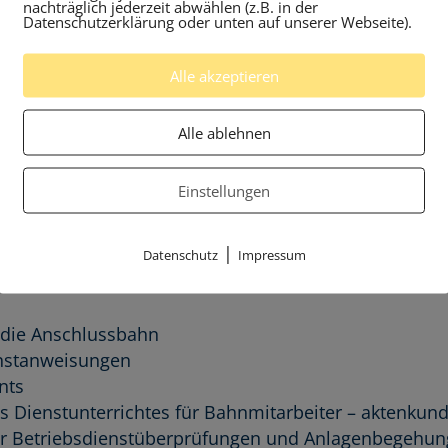
nachträglich jederzeit abwählen (z.B. in der
Datenschutzerklärung oder unten auf unserer Webseite).
r die Anschlussbahn für „Anschließer“ mit eigenem Pe
bahnbetriebsleiter
Alle akzeptieren
Stellvertreter benötigen die Ausbildung in einer zug
Alle ablehnen
sbevollmächtigten für Bahnaufsicht (LfB).
sleiters und des Stellvertreters im Unternehmen sin
Einstellungen
|
Datenschutz
Impressum
 die Anschlussbahn
enstanweisungen
nts
 Dienstunterrichtes für Bahnmitarbeiter – aktenkund
r Betriebsdienstüberprüfungen und Anlagenbegehun