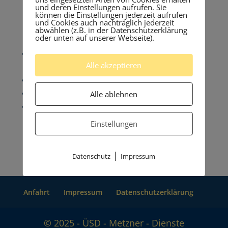
und deren Einstellungen aufrufen. Sie
können die Einstellungen jederzeit aufrufen
und Cookies auch nachträglich jederzeit
abwählen (z.B. in der Datenschutzerklärung
Technische Spezifikationen
oder unten auf unserer Webseite).
abgeschlossenes technisches oder
Alle akzeptieren
naturwissenschaftliches Studium
Ausbildung nach BGV A2 (FaSi)
SiGeKo-Ausbildung nach RAB 30
Alle ablehnen
zusätzliche spezifische Fortbildung je
nach Einsatzgebiet
Einstellungen
|
Datenschutz
Impressum
Anfahrt
Impressum
Datenschutzerklärung
© 2025 - ÜSD - Metzner - Dienste