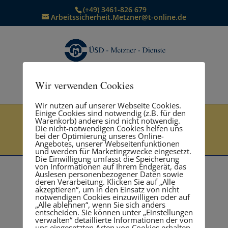
(+49) 3461-826 679
Arbeitssicherheit.Metzner@t-online.de
Wir verwenden Cookies
Seite wählen
Wir nutzen auf unserer Webseite Cookies.
Einige Cookies sind notwendig (z.B. für den
Warenkorb) andere sind nicht notwendig.
Sicherheitsingenieur
Die nicht-notwendigen Cookies helfen uns
bei der Optimierung unseres Online-
Angebotes, unserer Webseitenfunktionen
und werden für Marketingzwecke eingesetzt.
Die Einwilligung umfasst die Speicherung
von Informationen auf Ihrem Endgerät, das
Auslesen personenbezogener Daten sowie
deren Verarbeitung. Klicken Sie auf „Alle
akzeptieren“, um in den Einsatz von nicht
Tätigkeitsfeld und Betreuung nach BGV A2
notwendigen Cookies einzuwilligen oder auf
„Alle ablehnen“, wenn Sie sich anders
“Betriebsärzte und Fachkräfte für
entscheiden. Sie können unter „Einstellungen
verwalten“ detaillierte Informationen der von
Arbeitssicherheit
uns eingesetzten Arten von Cookies erhalten